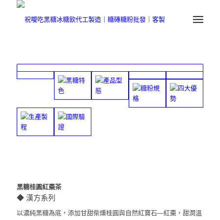
黑糖桂圓紅棗茶
◆ 漢方系列
以濃純黑糖為底，添加甘甜柴燻桂圓與自然紅寶石—紅棗，甜潤溫