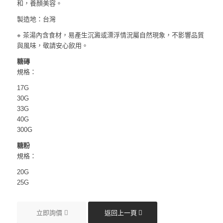
和，養顏美容。
製造地：台灣
※ 茶湯內含食材，易產生沉澱或漂浮情況屬自然現象，不影響品質
與風味，敬請安心飲用。
糖磚
規格：
17G
30G
33G
40G
300G
糖粉
規格：
20G
25G
立即詢價
返回上一頁