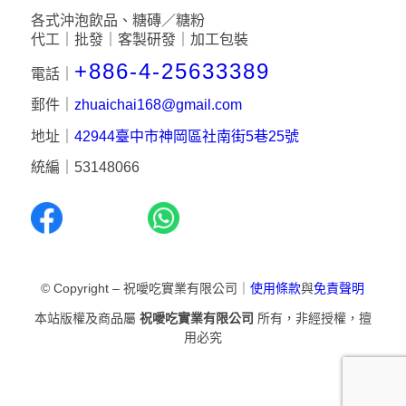
各式沖泡飲品、糖磚／糖粉
代工｜批發｜客製研發｜加工包裝
+886-4-25633389
電話｜
郵件｜
zhuaichai168@gmail.com
地址｜
42944臺中市神岡區社南街5巷25號
統編｜53148066
© Copyright – 祝噯吃實業有限公司｜
使用條款
與
免責聲明
本站版權及商品屬
祝噯吃實業有限公司
所有，非經授權，擅
用必究