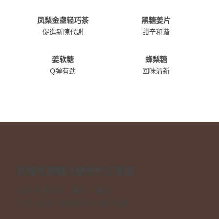
凤梨金盏轻巧茶
黑糖姜片
促進新陳代謝
甜辛和谐
姜软糖
蜂梨糖
Q弹有劲
回味清新
祝嗳吃黑糖冰糖饮代工製造
各式冲泡饮品、糖砖／糖粉
代工 | 批发 | 客製研发 | 加工包装