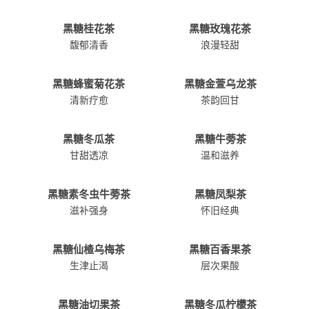
黑糖桂花茶
黑糖玫瑰花茶
馥郁清香
浪漫轻甜
黑糖蜂蜜菊花茶
黑糖金萱乌龙茶
清新疗愈
茶韵回甘
黑糖冬瓜茶
黑糖牛蒡茶
甘甜透凉
温和滋养
黑糖素冬虫牛蒡茶
黑糖凤梨茶
滋补强身
怀旧经典
黑糖仙楂乌梅茶
黑糖百香果茶
生津止渴
层次果酸
黑糖油切果茶
黑糖冬瓜柠檬茶