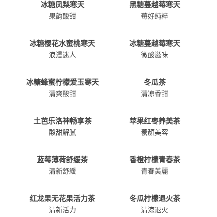
冰糖凤梨寒天
黑糖蔓越莓寒天
果韵酸甜
莓好纯粹
冰糖樱花水蜜桃寒天
冰糖蔓越莓寒天
浪漫迷人
微酸滋味
冰糖蜂蜜柠檬爱玉寒天
冬瓜茶
清爽酸甜
清凉香甜
土芭乐洛神畅享茶
苹果红枣养美茶
酸甜解腻
養顏美容
蓝莓薄荷舒缓茶
香橙柠檬青春茶
清新舒緩
青春美麗
红龙果无花果活力茶
冬瓜柠檬退火茶
清新活力
清涼退火