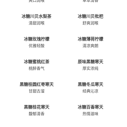
爽口润喉
草本清香
冰糖川贝水梨茶
冰糖川贝枇杷
清甜润喉
舒爽润喉
冰糖玫瑰柠檬
冰糖薄荷柠檬
优雅轻酸
清凉爽朗
冰糖蜜桃红茶
原味黑糖寒天
桃醉香气
厚实浓纯
黑糖桂圆红枣寒天
黑糖冬瓜寒天
甘甜古溜
经典沁凉
黑糖桂花寒天
冰糖百香寒天
馥郁清香
热情滋味