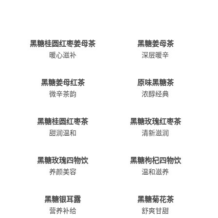
黑糖桂圆红枣姜母茶
黑糖姜母茶
暖心滋补
深层暖辛
黑糖姜母红茶
原味黑糖茶
微辛茶韵
浓醇经典
黑糖桂圆红枣茶
黑糖玫瑰红枣茶
甜润温和
清新滋润
黑糖玫瑰四物饮
黑糖枸杞四物饮
养颜美容
温和滋养
黑糖银耳露
黑糖菊花茶
营养补给
舒爽甘甜