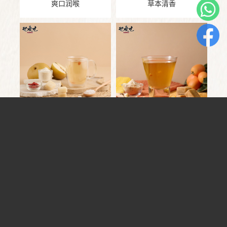
爽口润喉
草本清香
冰糖川贝水梨茶
冰糖川贝枇杷
清甜润喉
舒爽润喉
冰糖玫瑰柠檬
优雅轻酸