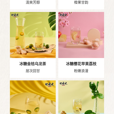
清爽芳醇
橙果甘韵
冰糖金桔乌龙茶
冰糖樱花苹果荔枝
层次回甘
粉嫩浪漫