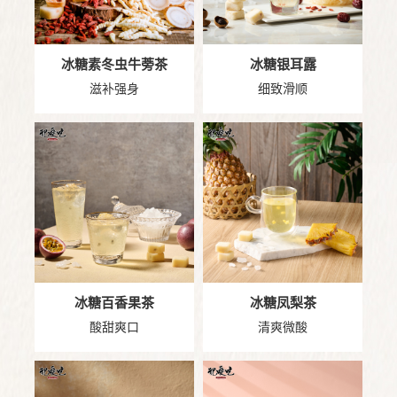
冰糖素冬虫牛蒡茶
冰糖银耳露
滋补强身
细致滑顺
冰糖百香果茶
冰糖凤梨茶
酸甜爽口
清爽微酸