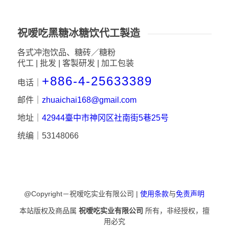
祝嗳吃黑糖冰糖饮代工製造
各式冲泡饮品、糖砖／糖粉
代工 | 批发 | 客製研发 | 加工包装
+886-4-25633389
电话｜
邮件｜
zhuaichai168@gmail.com
地址｜
42944臺中市神冈区社南街5巷25号
统编｜53148066
@Copyright－祝嗳吃实业有限公司 |
使用条款
与
免责声明
本站版权及商品属
祝嗳吃实业有限公司
所有，非经授权，擅
用必究