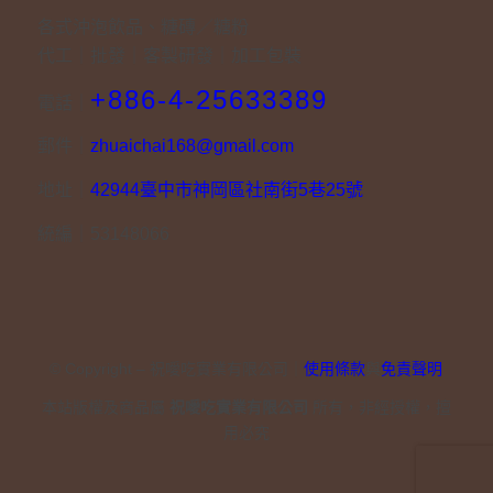
各式沖泡飲品、糖磚／糖粉
代工｜批發｜客製研發｜加工包裝
+886-4-25633389
電話｜
郵件｜
zhuaichai168@gmail.com
地址｜
42944臺中市神岡區社南街5巷25號
統編｜53148066
© Copyright – 祝噯吃實業有限公司｜
使用條款
與
免責聲明
本站版權及商品屬
祝噯吃實業有限公司
所有，非經授權，擅
用必究