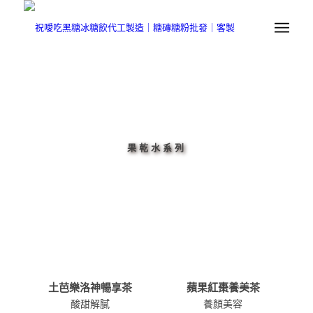
果乾水系列
土芭樂洛神暢享茶
蘋果紅棗養美茶
酸甜解膩
養顏美容